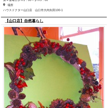
第４金曜日ｐｍ1：00～ｐｍ3：00
場所
ハウスドクター山口店 山口市大内矢田100-1
【山口店】自然暮らし