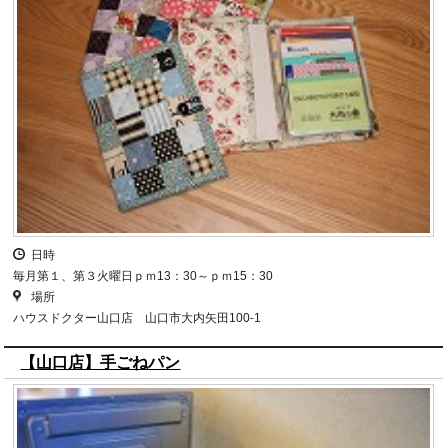
日時
毎月第１、第３火曜日ｐｍ13：30～ｐｍ15：30
場所
ハウスドクター山口店 山口市大内矢田100-1
【山口店】手ごねパン