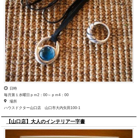
日時
毎月第１水曜日ｐｍ2：00～ｐｍ4：00
場所
ハウスドクター山口店 山口市大内矢田100-1
【山口店】大人のインテリア一字書