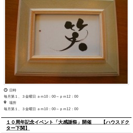
日時
毎月第１、３金曜日 ａｍ10：00～ｐｍ12：00
場所
毎月第１、３金曜日 ａｍ10：00～ｐｍ12：00
１０周年記念イベント「大感謝祭」開催 【ハウスドク
ター下関】