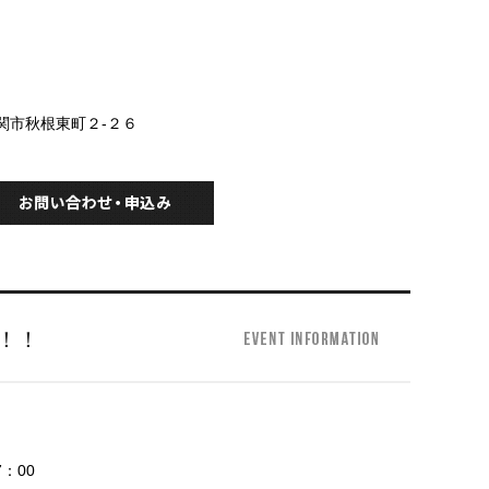
下関市秋根東町２-２６
！！
7：00