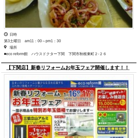
日時
第3土曜日 am11：00～pm1：30
場所
■eco reform館 ハウスドクター下関 下関市秋根東町２-２６
【下関店】新春リフォームお年玉フェア開催します！！