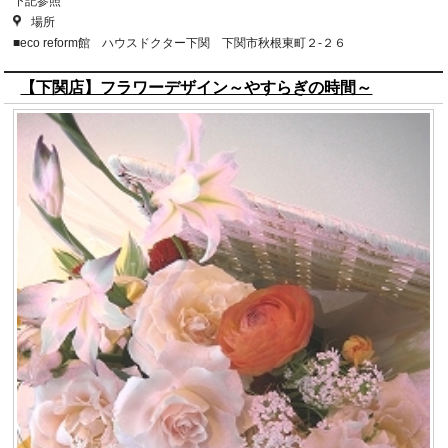
下記参照
場所
■eco reform館 ハウスドクター下関 下関市秋根東町２-２６
【下関店】フラワーデザイン～やすらぎの時間～