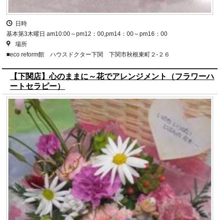
日時
基本第3木曜日 am10:00～pm12：00,pm14：00～pm16：00
場所
■eco reform館 ハウスドクター下関 下関市秋根東町２-２６
【下関店】心のままに～花でアレンジメント（フラワーハ
ートセラピー）