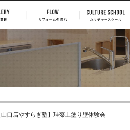
【山口店やすらぎ塾】珪藻土塗り壁体験会