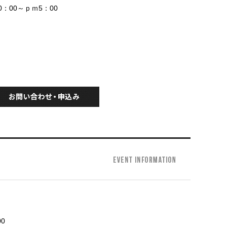
0：00～ｐｍ5：00
0