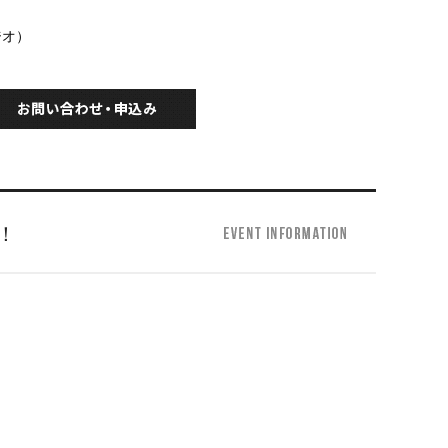
ジオ）
！