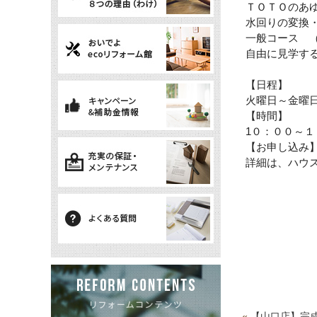
ＴＯＴＯのあ
水回りの変換
一般コース 
自由に見学す
【日程】
火曜日～金曜
【時間】
1
０：００～１
【お申し込み
詳細は、ハウスド
«
【山口店】完成