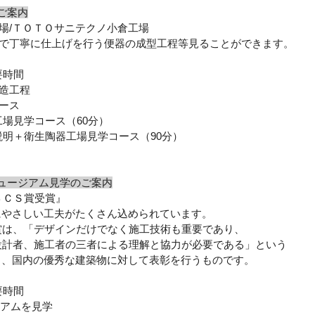
ご案内
場
/
ＴＯＴＯサニテクノ小倉工場
で丁寧に仕上げを行う便器の成型工程等見ることができます。
要時間
造工程
ース
工場見学コース（
60
分）
説明＋衛生陶器工場見学コース（
90
分）
ュージアム見学のご案内
ＢＣＳ賞受賞』
にやさしい工夫がたくさん込められています。
は、「デザインだけでなく施工技術も重要であり、
計者、施工者の三者による理解と協力が必要である」という
と、国内の優秀な建築物に対して表彰を行うものです。
要時間
アムを見学