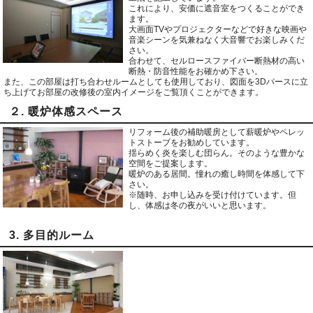
これにより、安価に遮音室をつくることができ
ます。
大画面TVやプロジェクターなどで好きな映画や
音楽シーンを気兼ねなく大音響でお楽しみくだ
さい。
合わせて、セルロースファイバー断熱材の高い
断熱・防音性能をお確かめ下さい。
また、この部屋は打ち合わせルームとしても使用しており、図面を3Dパースに立
ち上げてお部屋の改修後の室内イメージをご覧頂くことができます。
２. 暖炉体感スペース
リフォーム後の補助暖房として薪暖炉やペレッ
トストーブをお勧めしています。
揺らめく炎を楽しむ団らん。そのような豊かな
空間をご提案します。
暖炉のある居間。憧れの癒し時間を体感して下
さい。
※随時、お申し込みを受け付けています。但
し、体感は冬の夜がいいと思います。
3. 多目的ルーム