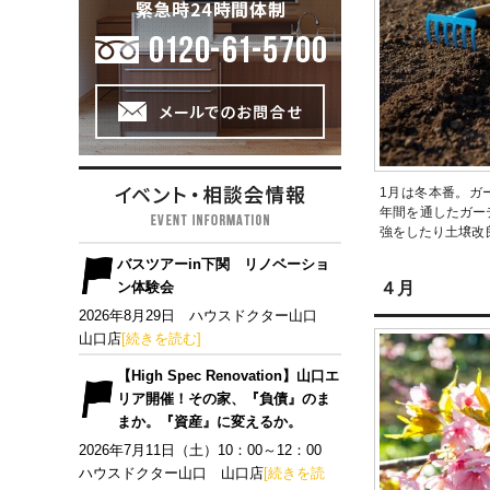
1月は冬本番。ガ
年間を通したガー
強をしたり土壌改
バスツアーin下関 リノベーショ
ン体験会
４月
2026年8月29日 ハウスドクター山口
山口店
[続きを読む]
【High Spec Renovation】山口エ
リア開催！その家、『負債』のま
まか。『資産』に変えるか。
2026年7月11日（土）10：00～12：00
ハウスドクター山口 山口店
[続きを読