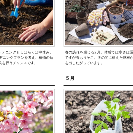
ーデニングもしばらくは中休み。
春の訪れを感じる2月。体感では寒さは
デニングプランを考え、植物の勉
ですが春もうそこ。冬の間に植えた球根
良を行うチャンスです。
を出したがっています。
５月