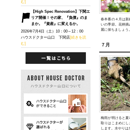
む]
【High Spec Renovation】下関エ
リア開催！その家、『負債』のま
春本番の４月は新
まか。『資産』に変えるか。
いの季節。花柄摘
麗に保ちましょう
2026年7月4日（土）10：00～12：00
ハウスドクター山口 下関店
[続きを読
む]
７月
梅雨が明けると夏
取りはこまめにし
します。水やりは