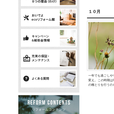
１０月
一年でも過ごしや
変え。この時期は
の種とりを行うの