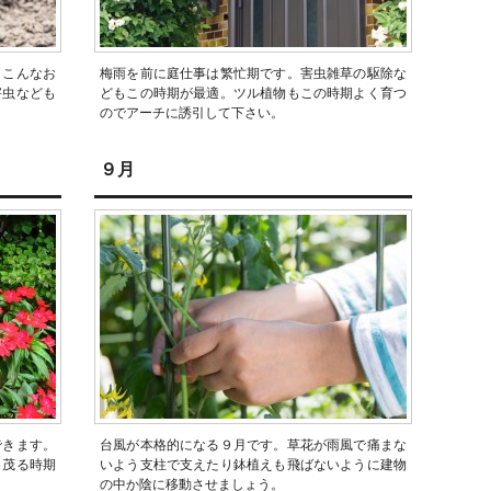
。こんなお
梅雨を前に庭仕事は繁忙期です。害虫雑草の駆除な
害虫なども
どもこの時期が最適。ツル植物もこの時期よく育つ
のでアーチに誘引して下さい。
９月
できます。
台風が本格的になる９月です。草花が雨風で痛まな
も茂る時期
いよう支柱で支えたり鉢植えも飛ばないように建物
の中か陰に移動させましょう。