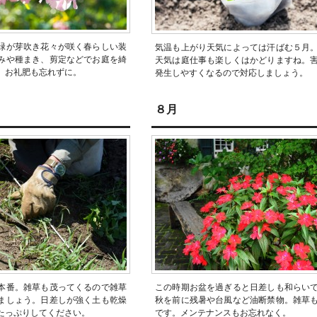
緑が芽吹き花々が咲く春らしい装
気温も上がり天気によっては汗ばむ５月
みや種まき、剪定などでお庭を綺
天気は庭仕事も楽しくはかどりますね。
。お礼肥も忘れずに。
発生しやすくなるので対応しましょう。
８月
本番。雑草も茂ってくるので雑草
この時期お盆を過ぎると日差しも和らい
ましょう。日差しが強く土も乾燥
秋を前に残暑や台風など油断禁物。雑草
たっぷりしてください。
です。メンテナンスもお忘れなく。