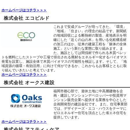
ホームページはコチラ＞＞＞
株式会社 エコビルド
これまで安成グループが培ってきた、「環境」
「地域」「住まい」の理念の結晶です。新聞紙
の地域回収による断熱材の製造、産地表示を明
確にした「近くの山の木」を用いる化粧構造材
の加工のほか、従来の建築工程を「躯体の全体
施工」という新たな業態に取り組みます。ま
た、施設としては間伐材で作られる木質ペレッ
トを燃料にしたストーブや工場で排出される廃材をエネルギー化するバイオマス
発電を設置し、施設全体で木質バイオマスの可能性を検証します。そして、「地
域資源の循環・有効活用」に向けて何ができるか、これからもお客様とともに取
り組んでいきたいと考えています。
ホームページはコチラ＞＞＞
株式会社 オークス建設
福岡市都心部で、遊休土地に中高層建物を企
画・建設しマンションデベロッパーや投資用マ
ンション販売企業へ提供する業務を中心とした
企画開発型の建設会社です。 また、住宅事業部
では、デザイナーズ・エコ・ハウスをテーマに
ゼロエネルギー住宅を頂点とした省エネ住宅を
提供しています。
ホームページはコチラ＞＞＞
株式会社 アスティ・ケア