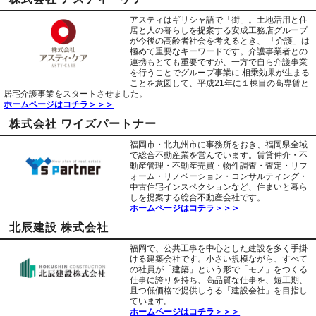
アスティはギリシャ語で「街」。土地活用と住
居と人の暮らしを提案する安成工務店グループ
が今後の高齢者社会を考えるとき、 「介護」は
極めて重要なキーワードです。介護事業者との
連携もとても重要ですが、一方で自ら介護事業
を行うことでグループ事業に 相乗効果が生まる
ことを意図して、平成21年に１棟目の高専賃と
居宅介護事業をスタートさせました。
ホームページはコチラ＞＞＞
株式会社 ワイズパートナー
福岡市・北九州市に事務所をおき、福岡県全域
で総合不動産業を営んでいます。賃貸仲介・不
動産管理・不動産売買・物件調査・査定・リフ
ォーム・リノベーション・コンサルティング・
中古住宅インスペクションなど、住まいと暮ら
しを提案する総合不動産会社です。
ホームページはコチラ＞＞＞
北辰建設 株式会社
福岡で、公共工事を中心とした建設を多く手掛
ける建築会社です。小さい規模ながら、すべて
の社員が「建築」という形で「モノ」をつくる
仕事に誇りを持ち、高品質な仕事を、短工期、
且つ低価格で提供しうる「建設会社」を目指し
ています。
ホームページはコチラ＞＞＞