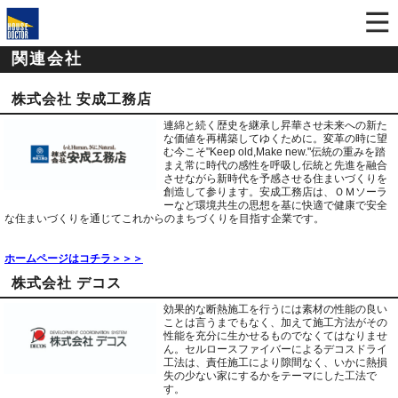
関連会社
株式会社 安成工務店
連綿と続く歴史を継承し昇華させ未来への新た
な価値を再構築してゆくために。変革の時に望
む今こそ"Keep old,Make new."伝統の重みを踏
まえ常に時代の感性を呼吸し伝統と先進を融合
させながら新時代を予感させる住まいづくりを
創造して参ります。安成工務店は、ＯＭソーラ
ーなど環境共生の思想を基に快適で健康で安全
な住まいづくりを通じてこれからのまちづくりを目指す企業です。
ホームページはコチラ＞＞＞
株式会社 デコス
効果的な断熱施工を行うには素材の性能の良い
ことは言うまでもなく、加えて施工方法がその
性能を充分に生かせるものでなくてはなりませ
ん。セルロースファイバーによるデコスドライ
工法は、責任施工により隙間なく、いかに熱損
失の少ない家にするかをテーマにした工法で
す。