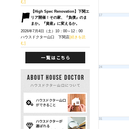
む]
【High Spec Renovation】下関エ
17
リア開催！その家、『負債』のま
まか。『資産』に変えるか。
2026年7月4日（土）10：00～12：00
ハウスドクター山口 下関店
[続きを読
む]
24
31