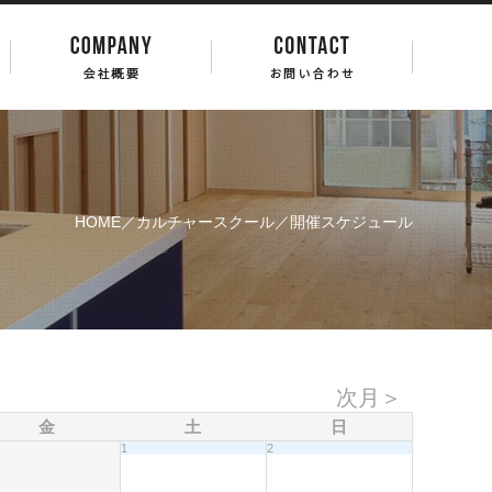
HOME
／
カルチャースクール
／開催スケジュール
次月＞
金
土
日
1
2