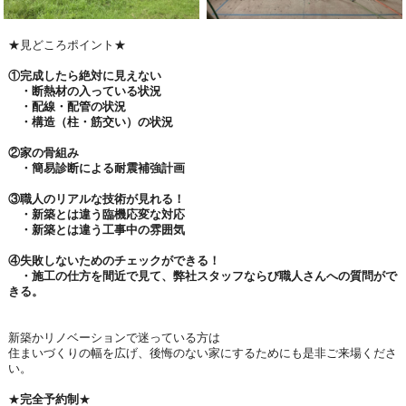
★見どころポイント★
①完成したら絶対に見えない
・断熱材の入っている状況
・配線・配管の状況
・構造（柱・筋交い）の状況
②家の骨組み
・簡易診断による耐震補強計画
③職人のリアルな技術が見れる！
・新築とは違う臨機応変な対応
・新築とは違う工事中の雰囲気
④失敗しないためのチェックができる！
・施工の仕方を間近で見て、弊社スタッフならび職人さんへの質問がで
きる。
新築かリノベーションで迷っている方は
住まいづくりの幅を広げ、後悔のない家にするためにも是非ご来場くださ
い。
★
完全予約制
★