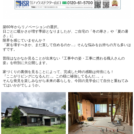
築60年からリノベーションの選択。
日ごとに暖かさが増す季節となりましたが、ご自宅の「冬の寒さ」や「夏の暑
さ」に
限界を感じていませんか？
「家を壊すべきか、まだ直して住めるのか...」そんな悩みをお持ちの方も多いは
ずです。
普段はなかなか見ることが出来ない『工事中の姿・工事に携わる職人さんの
姿』を特別に大公開します。
家づくりの裏側を見ることによって、完成した時の感動は何倍にも！
『ここがリビングになるんだ...。この様に補強してるんだ...。』
そんな発見を楽しみながら未来の暮らしを、今回の見学会にて自分と重ねてみ
てはいかがでしょうか。