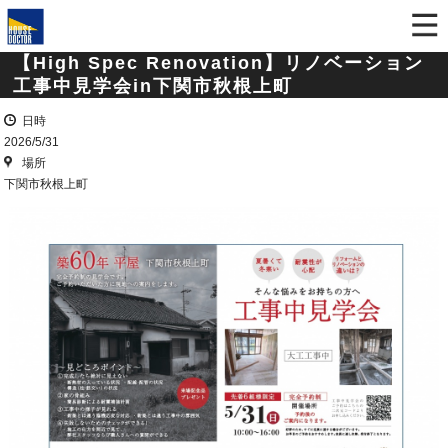
【High Spec Renovation】リノベーション
工事中見学会in下関市秋根上町
日時
2026/5/31
場所
下関市秋根上町