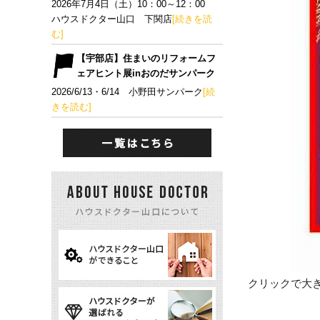
2026年7月4日（土）10：00～12：00
ハウスドクター山口 下関店
[続きを読
む]
【宇部店】住まいのリフォームフ
ェアヒント展inおのだサンパーク
2026/6/13・6/14 小野田サンパーク
[続
きを読む]
クリックで大