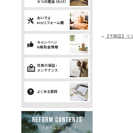
«
【下関店】リ