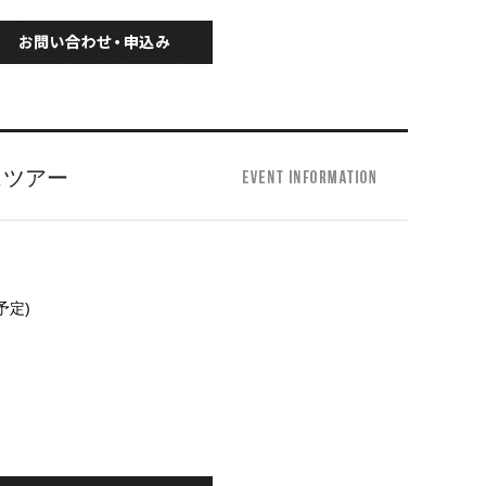
スツアー
予定)