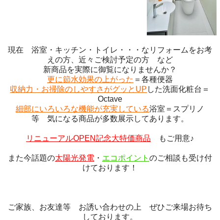
現在 浴室・キッチン・トイレ・・・なリフォームをお考
えの方、近々ご検討予定の方 など
新商品を実際に御覧になりませんか？
更に節水効果の上がった
＝各種便器
収納力・お掃除のしやすさがグッとUP
した洗面化粧台＝
Octave
細部にいろいろな機能が充実している
浴室＝スプリノ
等 気になる商品が多数展示してあります。
リニューアルOPEN記念大特価商品
もご用意♪
また今話題の
太陽光発電
・
エコポイント
のご相談も受け付
けております！
ご家族、お友達等 お誘い合わせの上 ぜひご来場お待ち
しております。