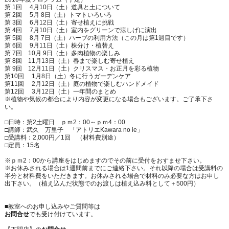
第 1回 4月10日（土）道具と土について
第 2回 5月 8日（土）トマトいろいろ
第 3回 6月12日（土）寄せ植えに挑戦
第 4回 7月10日（土）室内をグリーンで涼しげに演出
第 5回 8月 7日（土）ハーブの利用方法（この月は第1週目です）
第 6回 9月11日（土）株分け・植替え
第 7回 10月 9日（土）多肉植物の楽しみ
第 8回 11月13日（土）春まで楽しむ寄せ植え
第 9回 12月11日（土）クリスマス・お正月を彩る植物
第10回 1月8日（土）冬に行うガーデンケア
第11回 2月12日（土）庭の植物で楽しむハンドメイド
第12回 3月12日（土）一年間のまとめ
※植物や気候の都合により内容が変更になる場合もございます。ご了承下さ
い。
□日時：第2土曜日 ｐｍ2：00～ｐｍ4：00
□講師：武久 万里子 「アトリエKawara no ie」
□受講料：2,000円／1回 （材料費別途）
□定員：15名
※ｐｍ2：00から講座をはじめますのでその前に受付をおすませ下さい。
※お休みされる場合は1週間前までにご連絡下さい。それ以降の場合は受講料の
半分と材料費をいただきます。お休みされる場合で材料のみ必要な方はお申し
出下さい。（植え込んだ状態でのお渡しは植え込み料として＋500円）
■教室へのお申し込みやご質問等は
お問合せ
でも受け付けています。