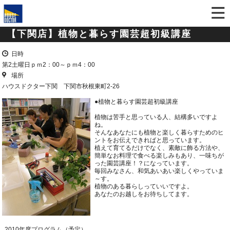
【下関店】植物と暮らす園芸超初級講座
日時
第2土曜日ｐｍ2：00～ｐｍ4：00
場所
ハウスドクター下関 下関市秋根東町2-26
●植物と暮らす園芸超初級講座
植物は苦手と思っている人、結構多いですよ
ね。
そんなあなたにも植物と楽しく暮らすためのヒ
ントをお伝えできればと思っています。
植えて育てるだけでなく、素敵に飾る方法や、
簡単なお料理で食べる楽しみもあり、一味ちが
った園芸講座！？になっています。
毎回みなさん、和気あいあい楽しくやっていま
～す。
植物のある暮らしっていいですよ。
あなたのお越しをお待ちしてます。
2010年度プログラム（予定）