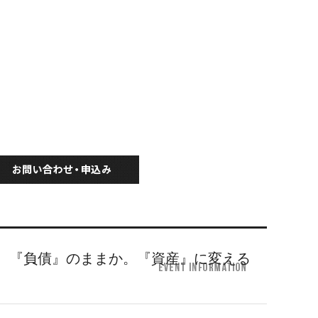
催！その家、『負債』のままか。『資産』に変える