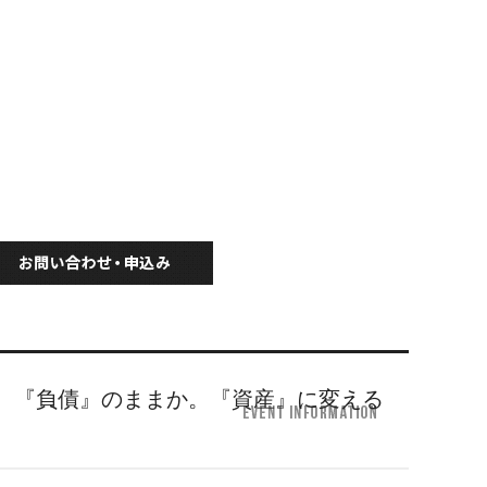
催！その家、『負債』のままか。『資産』に変える