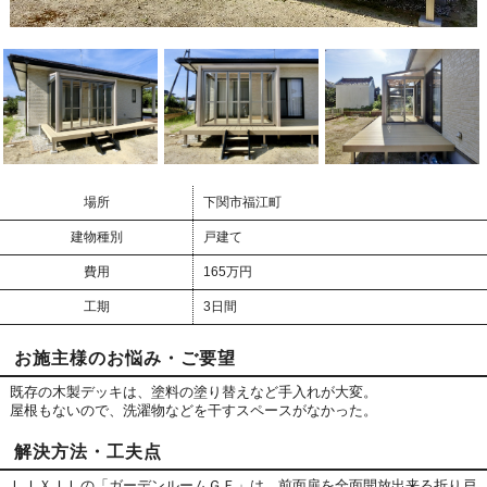
場所
下関市福江町
建物種別
戸建て
費用
165万円
工期
3日間
お施主様のお悩み・ご要望
既存の木製デッキは、塗料の塗り替えなど手入れが大変。
屋根もないので、洗濯物などを干すスペースがなかった。
解決方法・工夫点
ＬＩＸＩＬの「ガーデンルームＧＦ」は、前面扉を全面開放出来る折り戸