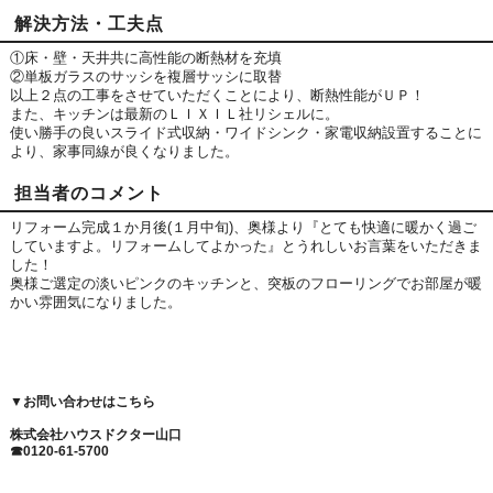
解決方法・工夫点
①床・壁・天井共に高性能の断熱材を充填
②単板ガラスのサッシを複層サッシに取替
以上２点の工事をさせていただくことにより、断熱性能がＵＰ！
また、キッチンは最新のＬＩＸＩＬ社リシェルに。
使い勝手の良いスライド式収納・ワイドシンク・家電収納設置することに
より、家事同線が良くなりました。
担当者のコメント
リフォーム完成１か月後(１月中旬)、奥様より『とても快適に暖かく過ご
していますよ。リフォームしてよかった』とうれしいお言葉をいただきま
した！
奥様ご選定の淡いピンクのキッチンと、突板のフローリングでお部屋が暖
かい雰囲気になりました。
▼
お問い合わせはこちら
株式会社ハウスドクター山口
☎0120-61-5700