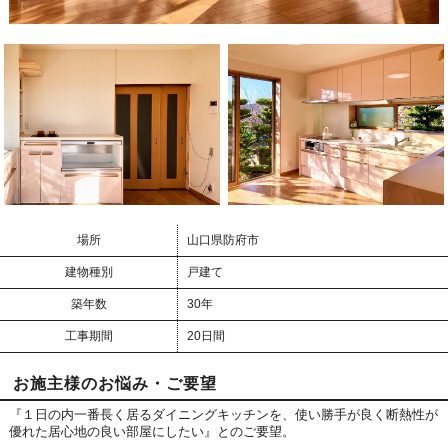
場所
山口県防府市
建物種別
戸建て
築年数
30年
工事期間
20日間
お施主様のお悩み・ご要望
『１日の内一番長く居るダイニングキッチンを、使い勝手が良く断熱性が
優れた居心地の良い部屋にしたい』とのご要望。