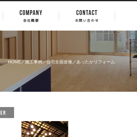
HOME
／
施工事例
／
住宅全面改修
／あったかリフォーム