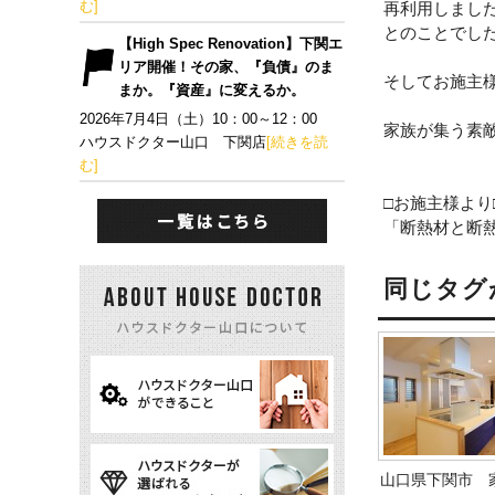
む]
再利用しまし
とのことでし
【High Spec Renovation】下関エ
リア開催！その家、『負債』のま
そしてお施主
まか。『資産』に変えるか。
2026年7月4日（土）10：00～12：00
家族が集う素敵
ハウスドクター山口 下関店
[続きを読
む]
□お施主様より
「断熱材と断
同じタグ
山口県下関市 