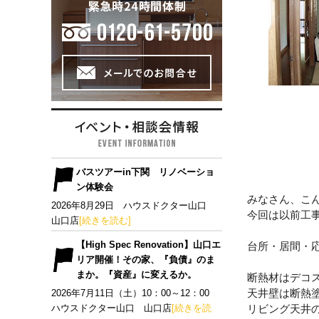
バスツアーin下関 リノベーショ
ン体験会
みなさん、こ
2026年8月29日 ハウスドクター山口
今回は以前工
山口店
[続きを読む]
【High Spec Renovation】山口エ
台所・居間・応
リア開催！その家、『負債』のま
まか。『資産』に変えるか。
断熱材はデコ
天井壁は断熱
2026年7月11日（土）10：00～12：00
ハウスドクター山口 山口店
[続きを読
リビング天井