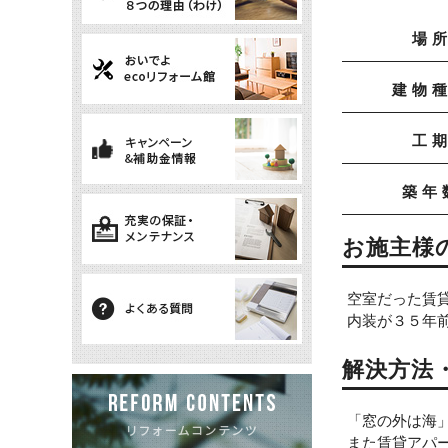
場
建物
工
築年
お施主様
空室だった賃
内装が３５年
解決方法
「窓の外は海
また賃貸アパ