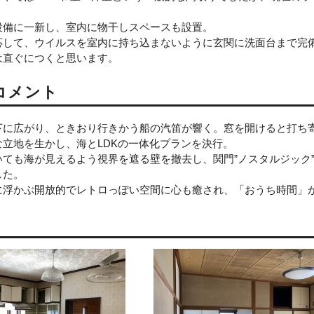
設備に一新し、室内に物干しスペースも設置。
応して、ウイルスを室内に持ち込まないように玄関に洗面台まで完備
は直ぐにつくと思います。
コメント
下に広がり、ときおり行きかう船の汽笛が響く。窓を開けると打ち
な立地を生かし、海とLDKの一体化プランを決行。
いても海が見えるよう視界を遮る壁を撤去し、関門”ノスタルジック
した。
に浮かぶ開放的でレトロっぽい空間に心も癒され、「おうち時間」