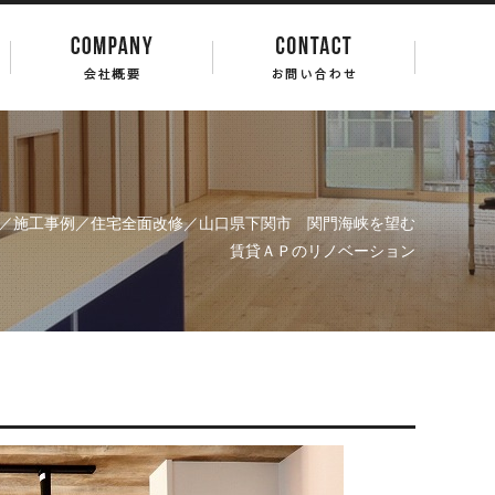
／
施工事例
／
住宅全面改修
／山口県下関市 関門海峡を望む
賃貸ＡＰのリノベーション