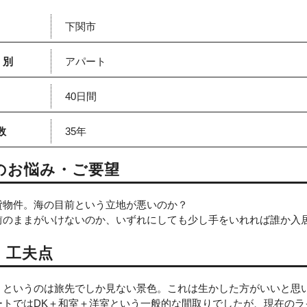
所
下関市
種別
アパート
期
40日間
数
35年
のお悩み・ご要望
貸物件。海の目前という立地が悪いのか？
前のままがいけないのか、いずれにしても少し手をいれれば誰か入居
・工夫点
」というのは旅先でしか見ない景色。
これは生かした方がいいと思
ートではDK＋和室＋洋室という一般的な間取りでしたが、現在のラ