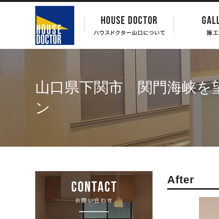
山口県下関市 関門海峡を
ン
After