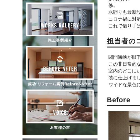
修。
水廻りも最新
コロナ禍に対
これで借り手
担当者の
関門海峡が眼
この非日常的
室内のどこに
装に仕上げま
ワイドな景色
Before