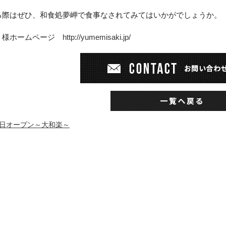
る際はぜひ、和食処夢岬で食事なされてみてはいかがでしょうか。
』様ホームページ
http://yumemisaki.jp/
11日オープン～大和楽～