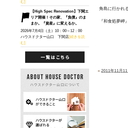
む]
角島に行かれ
【High Spec Renovation】下関エ
リア開催！その家、『負債』のま
『和食処夢岬
まか。『資産』に変えるか。
2026年7月4日（土）10：00～12：00
ハウスドクター山口 下関店
[続きを読
む]
«
2011年11月