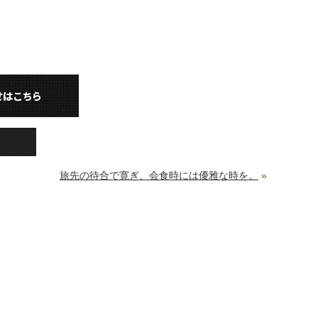
旅先の待合で寛ぎ、会食時には優雅な時を。
»