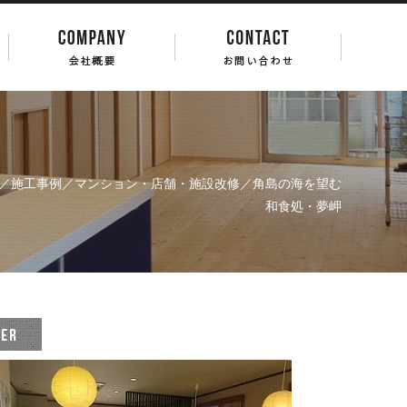
／
施工事例
／
マンション・店舗・施設改修
／角島の海を望む
和食処・夢岬