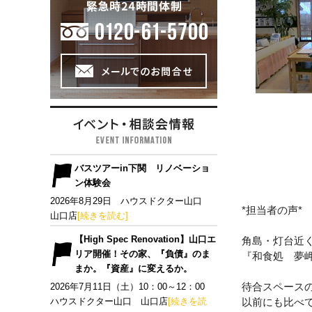
バスツアーin下関 リノベーショ
ン体験会
2026年8月29日 ハウスドクター山口
*担当者の声*
山口店
[続きを読む]
【High Spec Renovation】山口エ
角島・灯台近
リア開催！その家、『負債』のま
『和食処 夢
まか。『資産』に変えるか。
待合スペース
2026年7月11日（土）10：00～12：00
ハウスドクター山口 山口店
[続きを読
以前にも比べ