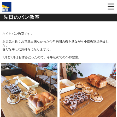
先日のパン教室
さくらパン教室です。
お天気も良くお花見出来なかった今年満開の桜を見ながら小郡教室迄来まし
た。
春だな幸せな気持ちになりますね。
1
月と
2
月はお休みだったので、
今年初めての小郡教室。