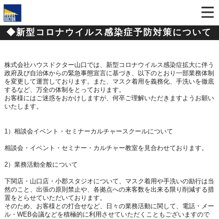
◆新型コロナウイルス感染症予防対策について
株式会社ハウスドクター山口では、新型コロナウイルス感染症拡大に伴う
政府及び自治体からの緊急事態宣言に基づき、以下のとおり一部業務体制
を変更して運営しております。また、マスク着用を義務化、手洗いを徹底
するなど、万全の体制をとっております。
お客様にはご迷惑をおかけしますが、何卒ご理解いただきますようお願い
いたします。
1）相談会イベント・セミナーカルチャースクール
について
相談会・イベン
ト・セミナー・カルチャー教室を見合わせております。
2）業務活動全般について
下関店・山口店・小郡スタジオについて、マスク着用や手洗いの励行は当
然のこと、出張の原則禁止や、各拠点への来客数を出来る限り削減する措
置をとらせていただいております。
そのため、お客様との打合せなど、日々の業務活動に関して、電話・メー
ル・WEB会議などを積極的に利用させていただくこともございますので