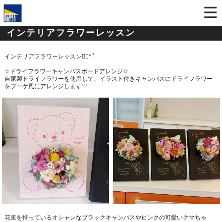
インテリアフラワーレッスン
インテリアフラワーレッスン
❁
*.
ﾟ
☆
ドライフラワーキャンバスボードアレンジ
☆
自家製ドライフラワーを使用して、イラスト付きキャンバスにドライフラワー
をブーケ風にアレンジします
♡
花束を持っているオシャレなブラックキャンバスやピンクの可愛いクマちゃ