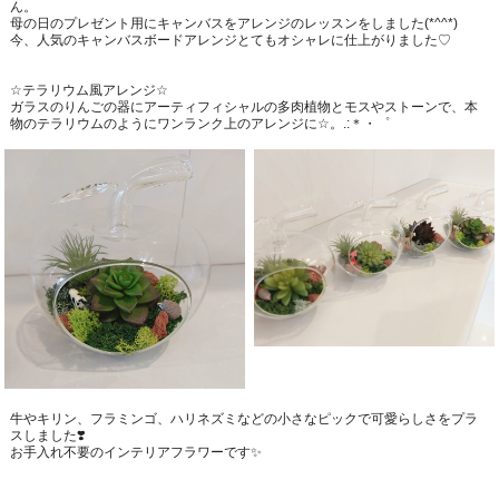
ん。
母の日のプレゼント用にキャンバスをアレンジのレッスンをしました
(*^^*)
今、人気のキャンバスボードアレンジとてもオシャレに仕上がりました
♡
☆
テラリウム風アレンジ
☆
ガラスのりんごの器にアーティフィシャルの多肉植物とモスやストーンで、本
物のテラリウムのようにワンランク上のアレンジに
☆
。
.:
＊・゜
牛やキリン、フラミンゴ、ハリネズミなどの小さなピックで可愛らしさをプラ
スしました
❣️
お手入れ不要のインテリアフラワーです
✨