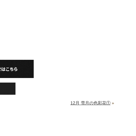
12月 雪月の色彩花①
»