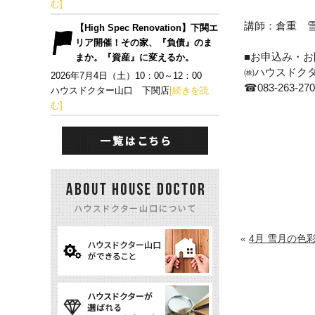
む]
講師：倉重 
【High Spec Renovation】下関エ
リア開催！その家、『負債』のま
■お申込み・お
まか。『資産』に変えるか。
㈱ハウスドク
2026年7月4日（土）10：00～12：00
☎
083-263-27
ハウスドクター山口 下関店
[続きを読
む]
«
4月 雪月の色