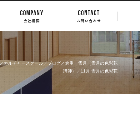
／
カルチャースクール
／
ブログ
／
倉重 雪月（雪月の色彩花
講師）
／11月 雪月の色彩花