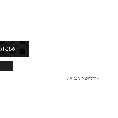
7月 はがき絵教室
»