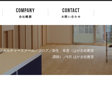
／
カルチャースクール
／
ブログ
／
加生 幸彦（はがき絵教室
講師）
／6月 はがき絵教室