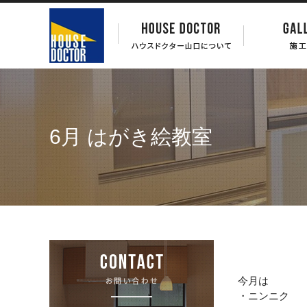
6月 はがき絵教室
今月は
・ニンニク