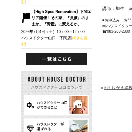
む]
講師：加生 
【High Spec Renovation】下関エ
リア開催！その家、『負債』のま
■お申込み・お問
まか。『資産』に変えるか。
㈱ハウスドクタ
☎
083-263-2800
2026年7月4日（土）10：00～12：00
ハウスドクター山口 下関店
[続きを読
む]
«
5月 はがき絵