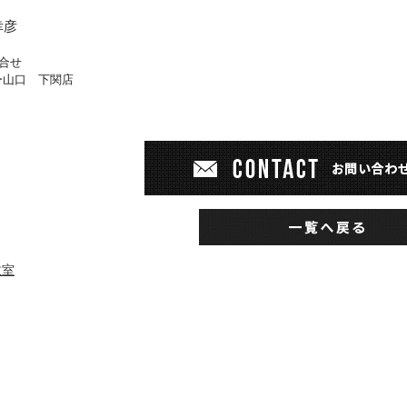
幸彦
合せ
ー山口 下関店
教室