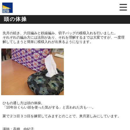
頭の体操
先月の続き、六目編みと鉄線編み、切子バッグの模様入れを行いました。
それぞれの編み方には法則があり、それを理解するまでは大変ですが、一度理
解してしまうと簡単に模様入れが出来るようになります。
ひもの通し方は頭の体操。
「10年分くらい頭を使った気がする」と言われた方も･･･。
家で２コ目３コ目を練習してみますとのことで、来月楽しみにしています。
講師：高畑 由紀子