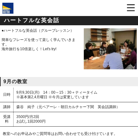
ハートフルな英会話
●ハートフルな英会話（グループレッスン）
簡単なフレーズを使って楽しく学んでいきま
す。
海外旅行を10倍楽しく！Let's try!
9月の教室
9月9,30日(月) 14：00～15：30＋ティータイム
日時
※基本第2,4月曜日 ※今月は変更しています
講師
森谷 純子（元ペアーレ・朝日カルチャー下関 英会話講師）
受講
3500円/月2回
料
お試し1回2000円
教室へのお申込みやご質問等はお問い合わせでも受け付けています。