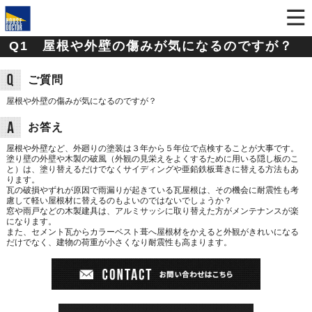
Q1 屋根や外壁の傷みが気になるのですが？
ご質問
屋根や外壁の傷みが気になるのですが？
お答え
屋根や外壁など、外廻りの塗装は３年から５年位で点検することが大事です。
塗り壁の外壁や木製の破風（外観の見栄えをよくするために用いる隠し板のこ
と）は、塗り替えるだけでなくサイディングや亜鉛鉄板葺きに替える方法もあ
ります。
瓦の破損やずれが原因で雨漏りが起きている瓦屋根は、その機会に耐震性も考
慮して軽い屋根材に替えるのもよいのではないでしょうか？
窓や雨戸などの木製建具は、アルミサッシに取り替えた方がメンテナンスが楽
になります。
また、セメント瓦からカラーベスト葺へ屋根材をかえると外観がきれいになる
だけでなく、建物の荷重が小さくなり耐震性も高まります。