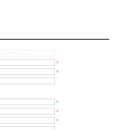
※
※
※
※
※