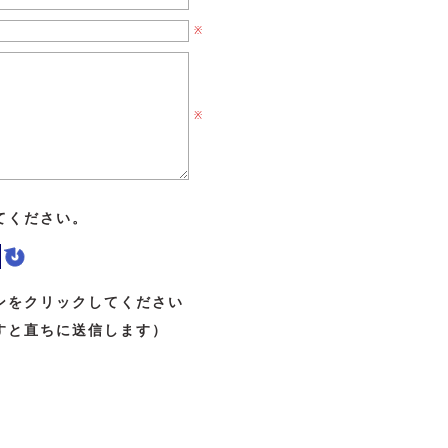
※
※
てください。
ンをクリックしてください
すと直ちに送信します）