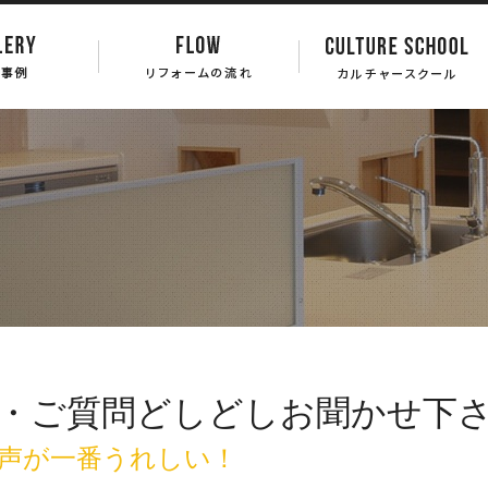
・ご質問どしどしお聞かせ下
声が一番うれしい！