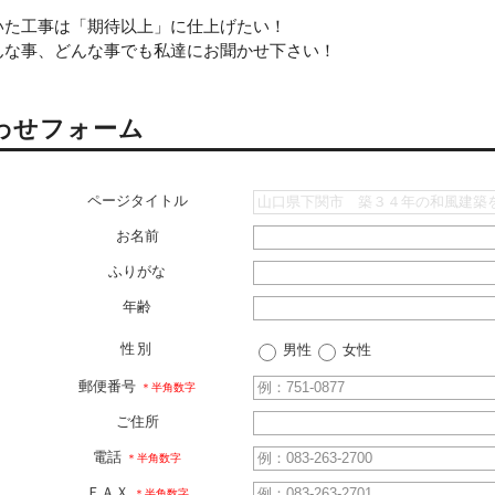
いた工事は「期待以上」に仕上げたい！
んな事、どんな事でも私達にお聞かせ下さい！
わせフォーム
ページタイトル
お名前
ふりがな
年齢
性別
男性
女性
郵便番号
＊半角数字
ご住所
電話
＊半角数字
ＦＡＸ
＊半角数字