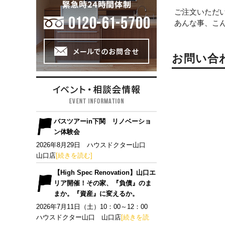
ご注文いただ
あんな事、こ
お問い合
バスツアーin下関 リノベーショ
ン体験会
2026年8月29日 ハウスドクター山口
山口店
[続きを読む]
【High Spec Renovation】山口エ
リア開催！その家、『負債』のま
まか。『資産』に変えるか。
2026年7月11日（土）10：00～12：00
ハウスドクター山口 山口店
[続きを読