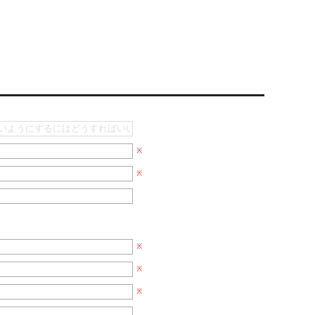
※
※
※
※
※