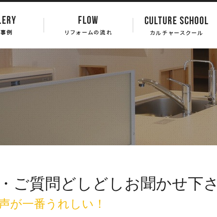
・ご質問どしどしお聞かせ下
声が一番うれしい！