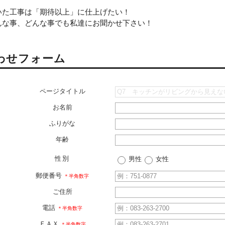
いた工事は「期待以上」に仕上げたい！
んな事、どんな事でも私達にお聞かせ下さい！
わせフォーム
ページタイトル
お名前
ふりがな
年齢
性別
男性
女性
郵便番号
＊半角数字
ご住所
電話
＊半角数字
ＦＡＸ
＊半角数字