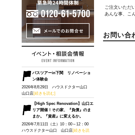
ご注文いただ
あんな事、こ
お問い合
バスツアーin下関 リノベーショ
ン体験会
2026年8月29日 ハウスドクター山口
山口店
[続きを読む]
【High Spec Renovation】山口エ
リア開催！その家、『負債』のま
まか。『資産』に変えるか。
2026年7月11日（土）10：00～12：00
ハウスドクター山口 山口店
[続きを読