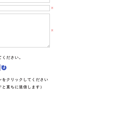
※
※
てください。
ンをクリックしてください
すと直ちに送信します）