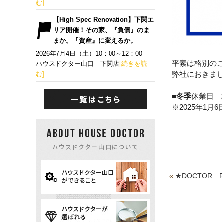
む]
【High Spec Renovation】下関エ
リア開催！その家、『負債』のま
まか。『資産』に変えるか。
2026年7月4日（土）10：00～12：00
平素は格別の
ハウスドクター山口 下関店
[続きを読
弊社におきま
む]
■冬季
休業日
※2025年1月6
«
★DOCTOR 