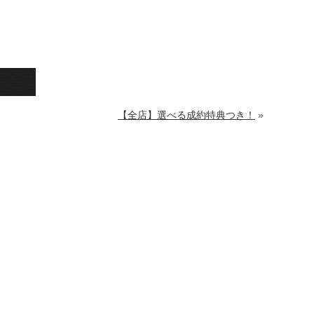
【全店】選べる成約特典つき！
»