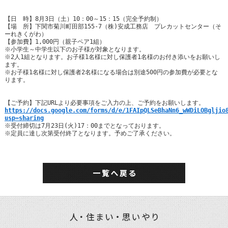
【日 時】8月3日（土）10：00～15：15（完全予約制）
【場 所】下関市菊川町田部155-7（株)安成工務店 プレカットセンター（そ
ーれきくがわ）
【参加費】1,000円（親子ペア1組）
※小学生～中学生以下のお子様が対象となります。
※2人1組となります。お子様1名様に対し保護者1名様のお付き添いをお願いし
ます。
※お子様1名様に対し保護者2名様になる場合は別途500円の参加費が必要とな
ります。
【ご予約】下記URLより必要事項をご入力の上、ご予約をお願いします。
https://docs.google.com/forms/d/e/1FAIpQLSeBhaNn6_wWDiLOBgljio
usp=sharing
※受付締切は7月23日(火)17：00までとなっております。
※定員に達し次第受付終了となります。予めご了承ください。