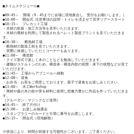
■タイムスケジュール■
●09:45～ 開場（9：45までに会場に現地集合し、受付をお願いします。）
●10:00～ 開会式 注意事項の説明・トイレを済ませて見学ツアースタート
●10:15～ プレカット工場
・木材の乾燥・加工方法等を見学いただきます。
・木材の廃材を利用して製造されるペレット製造プラントを見ていただきま
す。
●10:30～ 断熱材工場
・断熱材の製造工程を見ていただきます。
・実際に体感していただくコーナーもあります。
●11:00～ 構造館
・クイズ形式で楽しく木のことなどを勉強していただきます。
・建物がスケルトンのため、構造体・構造内部の状態・床下の状態などが見て
いただけます。
●11:45～ 工場からアブニールへ移動
●12:00～ 昼食
・お弁当・お茶をご用意しております。親子で昼食をお楽しみください。
●13:00～ 木工Workshop
・廃材や森の木の枝や実を材料に使用し想像力豊かに作品を作っていただきま
す。
（グルーガン・マジックなど使用）
●14:45～ 終了片付け
●15:00～ お楽しみ抽選会
・スタンプラリーのカードと引替に番号をお渡しします。
●15:15～ 閉会式（現地解散）
※状況により、時間が前後する可能性がございます。ご了承ください。