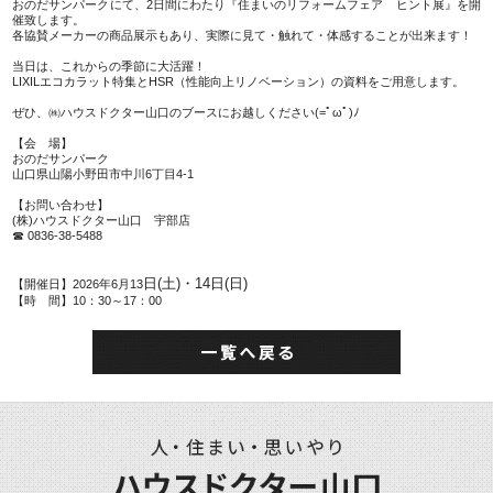
おのだサンパークにて、
2日間にわたり『住まいのリフォームフェア ヒント展』を開
催致します。
各協賛メーカーの商品展示もあり、
実際に
見て・触れて・体感することが出来ます！
当日は、これからの季節に大活躍！
LIXILエコカラット特集とHSR（性能向上リノベーション）の資料をご用意します。
ぜひ、㈱ハウスドクター山口のブースにお越しください(=ﾟωﾟ)ﾉ
【会 場】
おのだサンパーク
山口県山陽小野田市中川6丁目4-1
【お問い合わせ】
(株)ハウスドクター山口 宇部店
☎ 0836-38-5488
日(土)・14日(日)
【開催日】
2026年6月13
【時 間】10：30～17：00