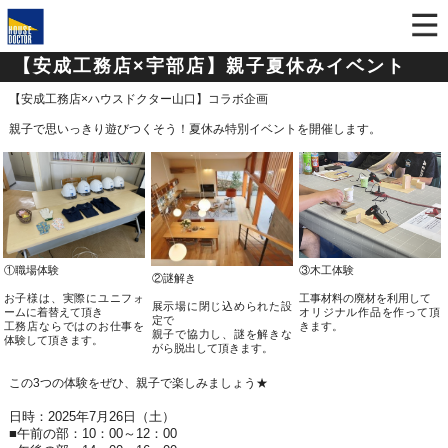
【安成工務店×宇部店】親子夏休みイベント
【安成工務店×ハウスドクター山口】コラボ企画
親子で思いっきり遊びつくそう！夏休み特別イベントを開催します。
①職場体験
③木工体験
②謎解き
お子様は、実際にユニフォ
工事材料の廃材を利用して
展示場に閉じ込められた設
ームに着替えて頂き
オリジナル作品を作って頂
定で
工務店ならではのお仕事を
きます。
親子で協力し、謎を解きな
体験して頂きます。
がら脱出して頂きます。
この3つの体験をぜひ、親子で楽しみましょう★
日時：2025年7月26日（土）
■午
前の部：10：00～12：00