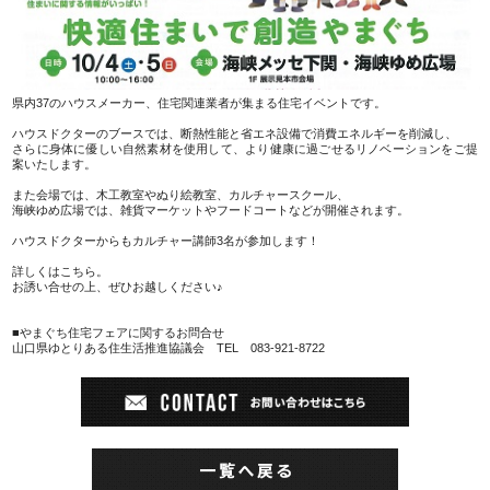
県内37のハウスメーカー、住宅関連業者が集まる住宅イベントです。
ハウスドクターのブースでは、断熱性能と省エネ設備で消費エネルギーを削減し、
さらに身体に優しい自然素材を使用して、より健康に過ごせるリノベーションをご提
案いたします。
また会場では、木工教室やぬり絵教室、カルチャースクール、
海峡ゆめ広場では、雑貨マーケットやフードコートなどが開催されます。
ハウスドクターからもカルチャー講師3名が参加します！
詳しくはこちら。
お誘い合せの上、ぜひお越しください♪
■やまぐち住宅フェアに関するお問合せ
山口県ゆとりある住生活推進協議会 TEL 083-921-8722