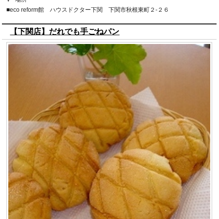
■eco reform館 ハウスドクター下関 下関市秋根東町２-２６
【下関店】だれでも手ごねパン