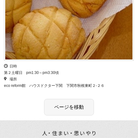
日時
第２土曜日 pm1:30～pm3:30頃
場所
eco reform館 ハウスドクター下関 下関市秋根東町２-２６