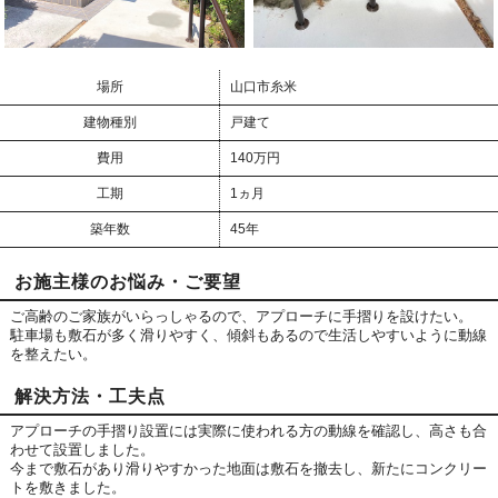
場所
山口市糸米
建物種別
戸建て
費用
140万円
工期
1ヵ月
築年数
45年
お施主様のお悩み・ご要望
ご高齢のご家族がいらっしゃるので、アプローチに手摺りを設けたい。
駐車場も敷石が多く滑りやすく、傾斜もあるので生活しやすいように動線
を整えたい。
解決方法・工夫点
アプローチの手摺り設置には実際に使われる方の動線を確認し、高さも合
わせて設置しました。
今まで敷石があり滑りやすかった地面は敷石を撤去し、新たにコンクリー
トを敷きました。