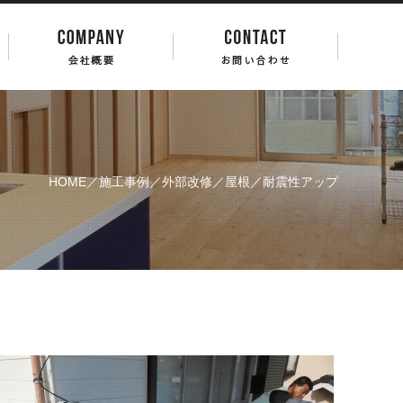
HOME
／
施工事例
／
外部改修
／
屋根
／耐震性アップ