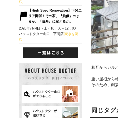
む]
【High Spec Renovation】下関エ
リア開催！その家、『負債』のま
まか。『資産』に変えるか。
2026年7月4日（土）10：00～12：00
ハウスドクター山口 下関店
[続きを読
む]
和瓦からガル
重い屋根から
そのため、耐
同じタグ