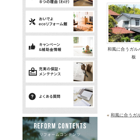
和風に合うガル
板
«
和風に合うガ