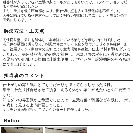
断熱材が入っていない土壁の家で、冬がとても寒いので、リノベーションで明
るく温かい家にしたい。
また、天井も低く圧迫感があり、間仕切り壁も多く生活動線も不便でした。
天井に隠れている構造材を出して広く明るい空間にしてほしい。和モダンの雰
囲気にしてほしい。
解決方法・工夫点
間仕切り壁、天井を解体して本来隠れている梁などを表しで仕上げました。
高天井の壁面に明り取り、採風の為にスリット窓を取付けし明るさを確保。ま
仕上げ材も和モダンに
た、複層サッシ・断熱材の充填により室内環境を改善。
こだわり、構造材を濃いめの色で着色し、床は無垢の杉材にて温かみのあ
る柔らかい肌触りに壁面は珪藻土使用しデザイン性、調湿効果のあるもの
にて仕上げました。
担当者のコメント
仕上がりの雰囲気にとてもこだわりを持ってらっしゃったＫ様。
細部にわたり打合せさせて頂き、明るく温かい家に変えたいとのご要望で
した。
和モダンの雰囲気がご希望でしたので、立派な梁・鴨居などを残し、それ
を表しで見せるよう計画しました。
キッチン背面収納や、ＴＶカウンターも造作しました。
Before