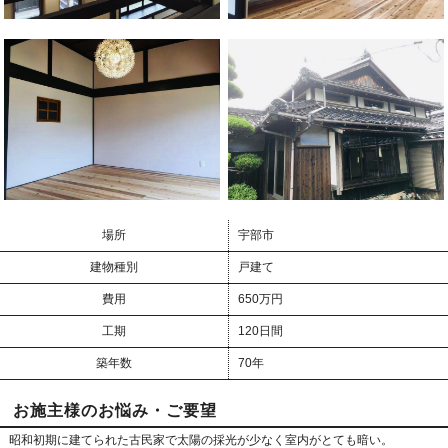
場所
宇部市
建物種別
戸建て
費用
650万円
工期
120日間
築年数
70年
お施主様のお悩み・ご要望
昭和初期に建てられた古民家で太陽の採光が少なく室内がとても暗い。