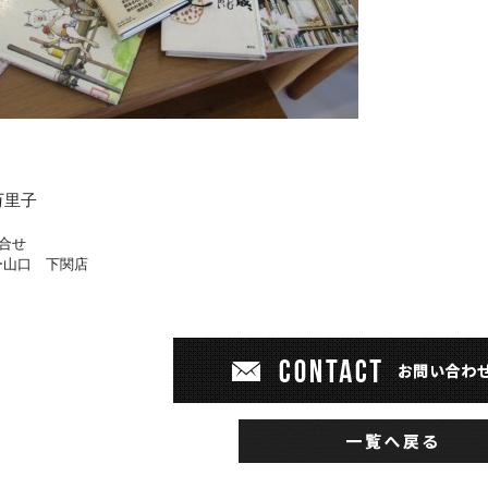
万里子
合せ
ー山口 下関店