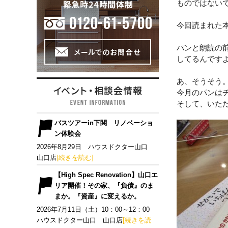
ものではない
今回読まれた
パンと朗読の
してるんです
あ、そうそう
今月のパンは
そして、いた
バスツアーin下関 リノベーショ
ン体験会
2026年8月29日 ハウスドクター山口
山口店
[続きを読む]
【High Spec Renovation】山口エ
リア開催！その家、『負債』のま
まか。『資産』に変えるか。
2026年7月11日（土）10：00～12：00
ハウスドクター山口 山口店
[続きを読