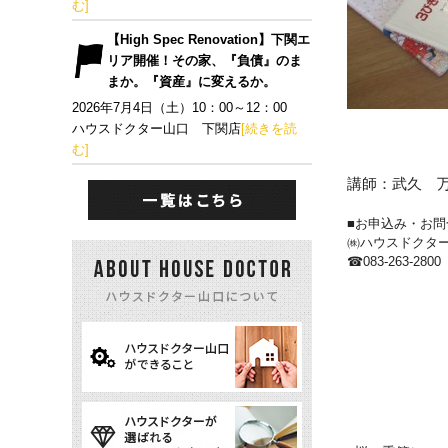
む]
【High Spec Renovation】下関エ
リア開催！その家、『負債』のま
まか。『資産』に変えるか。
2026年7月4日（土）10：00～12：00
ハウスドクター山口 下関店
[続きを読
む]
講師：武久 
■お申込み・お問
㈱ハウスドクタ
☎
083-263-2800