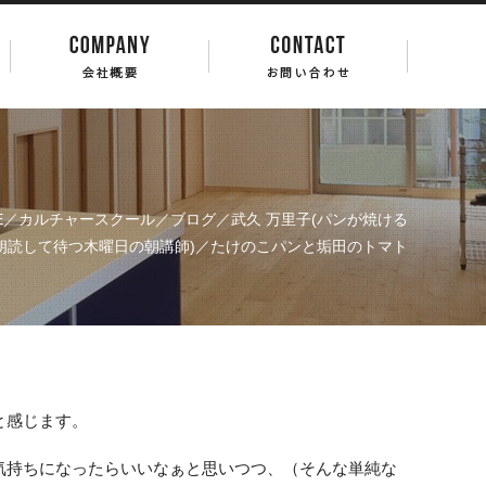
E
／
カルチャースクール
／
ブログ
／
武久 万里子(パンが焼ける
朗読して待つ木曜日の朝講師)
／たけのこパンと垢田のトマト
と感じます。
気持ちになったらいいなぁと思いつつ、（そんな単純な