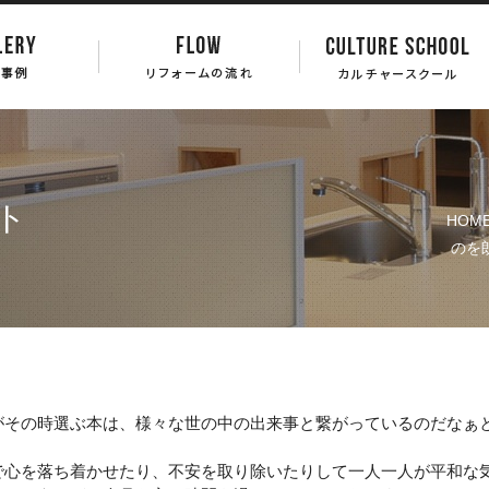
ト
HOM
のを
がその時選ぶ本は、様々な世の中の出来事と繋がっているのだなぁ
で心を落ち着かせたり、不安を取り除いたりして一人一人が平和な