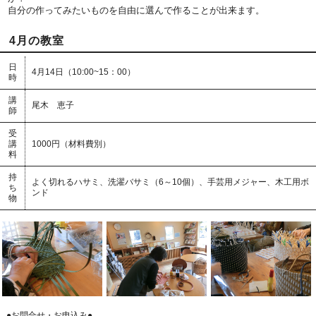
自分の作ってみたいものを自由に選んで作ることが出来ます。
4月の教室
日
4月14日（10:00~15：00）
時
講
尾木 恵子
師
受
講
1000円（材料費別）
料
持
よく切れるハサミ、洗濯バサミ（6～10個）、手芸用メジャー、木工用ボ
ち
ンド
物
●お問合せ・お申込み●