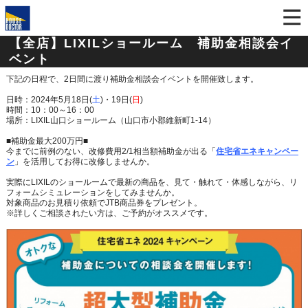
【全店】LIXILショールーム 補助金相談会イ
ベント
下記の日程で、2日間に渡り補助金相談会イベントを開催致します。
日時：2024年5月18日(
土
)・19日(
日
)
時間：10：00～16：00
場所：LIXIL山口ショールーム（山口市小郡維新町1-14）
■補助金最大200万円■
今までに前例のない、改修費用2/1相当額補助金が出る「
住宅省エネキャンペー
ン
」を活用してお得に改修しませんか。
実際にLIXILのショールームで最新の商品を、
見て・触れて・体感しながら、リ
フォームシミュレーションをしてみませんか。
対象商品のお見積り依頼でJTB商品券をプレゼント。
※詳しくご相談されたい方は、ご予約がオススメです。