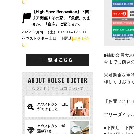
む]
【High Spec Renovation】下関エ
リア開催！その家、『負債』のま
まか。『資産』に変えるか。
2026年7月4日（土）10：00～12：00
ハウスドクター山口 下関店
[続きを読
む]
■補助金最大20
今までに前例
※補助金を申
詳しくはお近
【お問い合わ
フリーダイヤ
■下関店：下