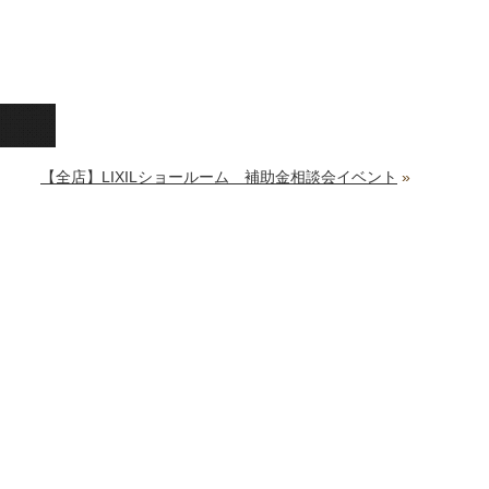
【全店】LIXILショールーム 補助金相談会イベント
»