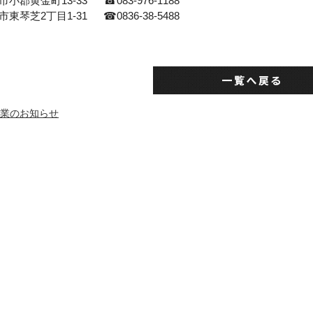
口市小郡黄金町
13-33
☎083-976-1188
部市東琴芝
2
丁目
1-31
☎0836-38-5488
休業のお知らせ