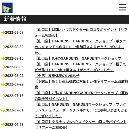
新着情報
【山口店】LIXIL×ハウスドクター山口コラボイベント【リフ
2022-09-07
ォーム相談会】
【山口店】GARDENS GARDENワークショップ（ボタニ
2022-08-30
カルキャンドル作り）にご参加頂きありがとうございまし
た。
2022-08-10
【山口店】8月のGARDENS GARDENワークショップ
【山口店】GARDENS GARDENワークショップ（親子で
2022-08-06
ピザ作り）にご参加頂きありがとうございました。
2022-08-02
【全店】夏季休業のお知らせ
【下関店】新しい生活様式に対応した住宅リフォーム助成制
2022-07-29
度
【山口店】7月のGARDENSGARDENワークショップ（夏休
2022-07-15
み親子特別イベント）
【山口店】GARDENS GARDENワークショップ（フレグ
2022-07-01
ランスデュフューザー＆チンキ作り）にご参加頂きありがと
うございました。
【山口店】クリナップ×ハウスドクター山口コラボイベント
2022-06-28
【リフォーム相談会】