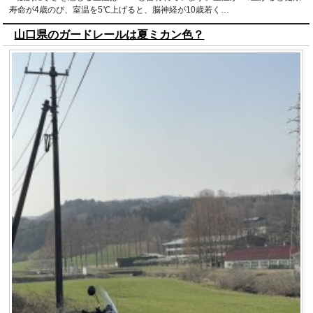
寿命が4歳のび、室温を5℃上げると、脳神経が10歳若く…
山口県のガードレールは夏ミカン色？