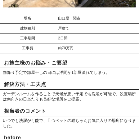
場所
山口県下関市
建物種別
戸建て
工事期間
2日間
工事費
約70万円
お施主様のお悩み・ご要望
雨降り予定で部屋干しの日には洋間が1部屋潰れてしまう。
解決方法・工夫点
ガーデンルームを作ることで天候が悪い予定でも洗濯が可能で、設置場所
は南向きの日当たりも良好な場所をご提案。
担当者のコメント
いつでも洗濯が可能で、且つペットの猫ちゃんお気に入りの場所になりま
した。
before