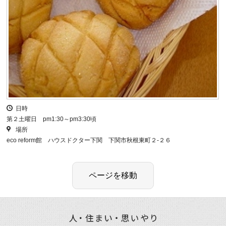
日時
第２土曜日 pm1:30～pm3:30頃
場所
eco reform館 ハウスドクター下関 下関市秋根東町２-２６