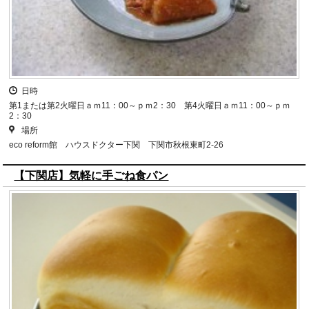
日時
第1または第2火曜日ａｍ11：00～ｐｍ2：30 第4火曜日ａｍ11：00～ｐｍ
2：30
場所
eco reform館 ハウスドクター下関 下関市秋根東町2-26
【下関店】気軽に手ごね食パン