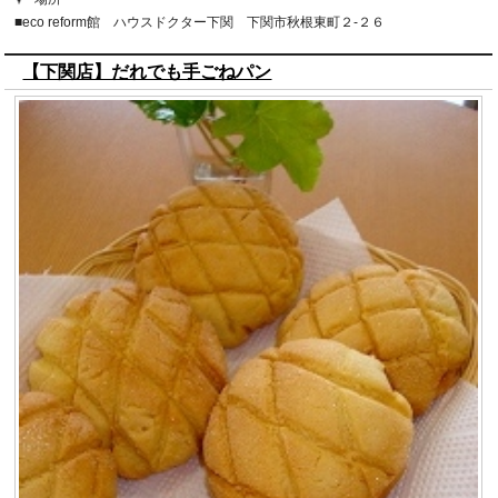
■eco reform館 ハウスドクター下関 下関市秋根東町２-２６
【下関店】だれでも手ごねパン