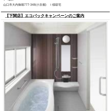
山口市大内御堀777-348(小京都) Ｉ様邸宅
【下関店】エコパックキャンペーンのご案内